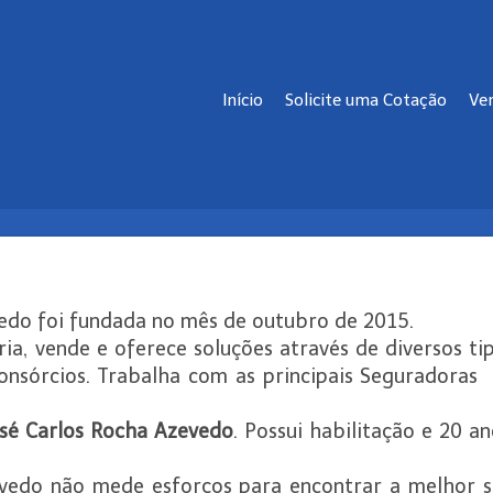
Início
Solicite uma Cotação
Ve
edo foi fundada no mês de outubro de 2015.
ria, vende e oferece soluções através de diversos t
Consórcios. Trabalha com as principais Seguradoras 
osé Carlos Rocha Azevedo
. Possui habilitação e 20 a
edo não mede esforços para encontrar a melhor sol